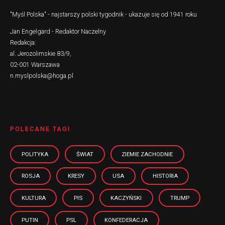
"Myśl Polska" - najstarszy polski tygodnik - ukazuje się od 1941 roku
Jan Engelgard - Redaktor Naczelny
Redakcja:
al. Jerozolimskie 83/9,
02-001 Warszawa
n.myslpolska@hoga.pl
POLECANE TAGI
POLITYKA
ŚWIAT
ZIEMIE ZACHODNIE
ROSJA
KRESY
USA
HISTORIA
KULTURA
PIS
KACZYŃSKI
TRUMP
PUTIN
PSL
KONFEDERACJA