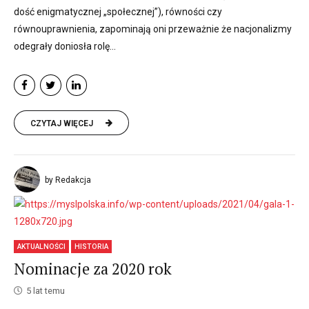
dość enigmatycznej „społecznej”), równości czy
równouprawnienia, zapominają oni przeważnie że nacjonalizmy
odegrały doniosła rolę...
CZYTAJ WIĘCEJ
by Redakcja
AKTUALNOŚCI
HISTORIA
Nominacje za 2020 rok
5 lat temu