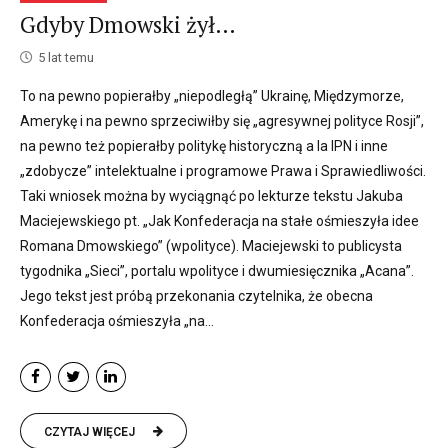
Gdyby Dmowski żył…
5 lat temu
To na pewno popierałby „niepodległą” Ukrainę, Międzymorze,
Amerykę i na pewno sprzeciwiłby się „agresywnej polityce Rosji”,
na pewno też popierałby politykę historyczną a la IPN i inne
„zdobycze” intelektualne i programowe Prawa i Sprawiedliwości.
Taki wniosek można by wyciągnąć po lekturze tekstu Jakuba
Maciejewskiego pt. „Jak Konfederacja na stałe ośmieszyła idee
Romana Dmowskiego” (wpolityce). Maciejewski to publicysta
tygodnika „Sieci”, portalu wpolityce i dwumiesięcznika „Acana”.
Jego tekst jest próbą przekonania czytelnika, że obecna
Konfederacja ośmieszyła „na...
CZYTAJ WIĘCEJ