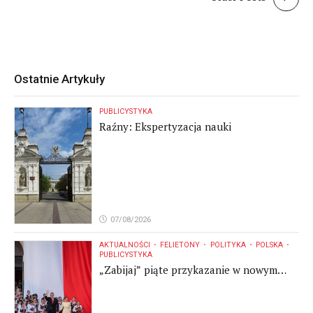
Ostatnie Artykuły
PUBLICYSTYKA
Raźny: Ekspertyzacja nauki
07/08/2026
AKTUALNOŚCI
FELIETONY
POLITYKA
POLSKA
PUBLICYSTYKA
„Zabijaj” piąte przykazanie w nowym
brzmieniu, w "katolickim" przekazie
prezydenta Polski