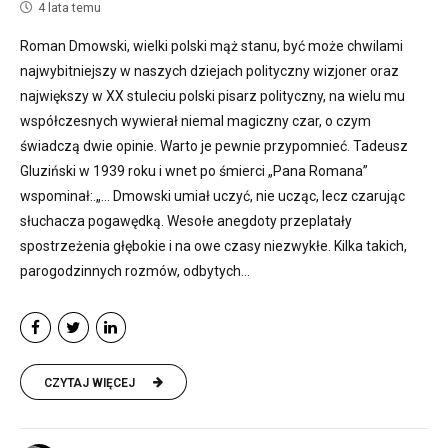
4 lata temu
Roman Dmowski, wielki polski mąż stanu, być może chwilami
najwybitniejszy w naszych dziejach polityczny wizjoner oraz
największy w XX stuleciu polski pisarz polityczny, na wielu mu
współczesnych wywierał niemal magiczny czar, o czym
świadczą dwie opinie. Warto je pewnie przypomnieć. Tadeusz
Gluziński w 1939 roku i wnet po śmierci „Pana Romana”
wspominał:.„… Dmowski umiał uczyć, nie ucząc, lecz czarując
słuchacza pogawędką. Wesołe anegdoty przeplatały
spostrzeżenia głębokie i na owe czasy niezwykłe. Kilka takich,
parogodzinnych rozmów, odbytych...
CZYTAJ WIĘCEJ