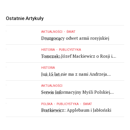
Ostatnie Artykuły
AKTUALNOŚCI
ŚWIAT
Druzgocący odwet armii rosyjskiej
05/08/2026
HISTORIA
PUBLICYSTYKA
Tomczak: Józef Mackiewicz o Rosji i
05/08/2026
komunizmie
HISTORIA
Już 15 lat nie ma z nami Andrzeja
05/08/2026
Leppera
AKTUALNOŚCI
Serwis Informacyjny Myśli Polskiej
05/08/2026
05.08.2026
POLSKA
PUBLICYSTYKA
ŚWIAT
Bratkiewicz: Applebaum i Jabłoński
05/08/2026