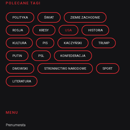
POLECANE TAGI
POLITYKA
ŚWIAT
ZIEMIE ZACHODNIE
ROSJA
KRESY
USA
HISTORIA
KULTURA
PIS
KACZYŃSKI
TRUMP
PUTIN
PSL
KONFEDERACJA
DMOWSKI
STRONNICTWO NARODOWE
SPORT
LITERATURA
MENU
Prenumerata