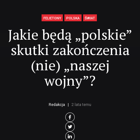
FELIETONY
POLSKA
ŚWIAT
Jakie będą „polskie”
skutki zakończenia
(nie) „naszej
wojny”?
Redakcja
2 lata temu