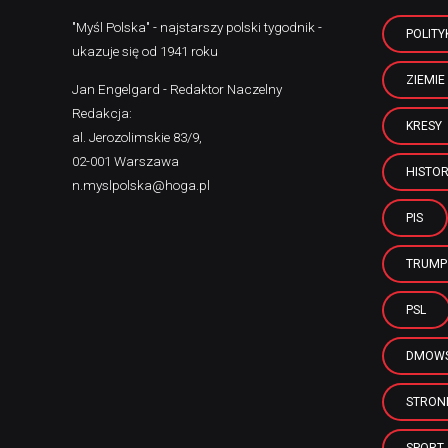
"Myśl Polska" - najstarszy polski tygodnik -
POLITY
ukazuje się od 1941 roku
ZIEMIE
Jan Engelgard - Redaktor Naczelny
Redakcja:
KRESY
al. Jerozolimskie 83/9,
02-001 Warszawa
HISTOR
n.myslpolska@hoga.pl
PIS
TRUMP
PSL
DMOWS
STRON
SPORT