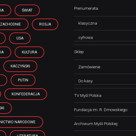
Prenumerata
KA
ŚWIAT
klasyczna
 ZACHODNIE
ROSJA
cyfrowa
USA
Sklep
IA
KULTURA
KACZYŃSKI
Zamówienie
PUTIN
Do kasy
KONFEDERACJA
TV Myśl Polska
KI
Fundacja im. R. Dmowskiego
NICTWO NARODOWE
Archiwum Myśli Polskiej
LITERATURA