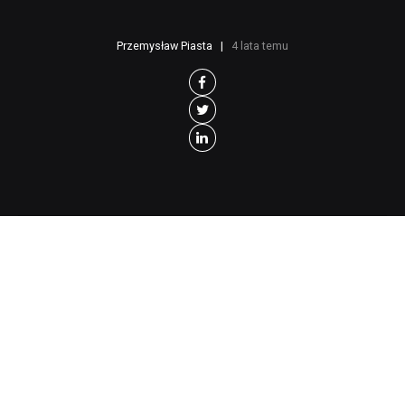
Przemysław Piasta
4 lata temu
P
oznański hotel Ikar był jednym z
miejsc, w którym schronienie znaleźli
uciekający przed wojną Ukraińcy. W