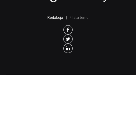
Redakcja
4 lata temu
Z
kłamstwem jak z każdą tandetą –
bywa, że dobrze się sprzedaje, ale
zawsze: krótko.