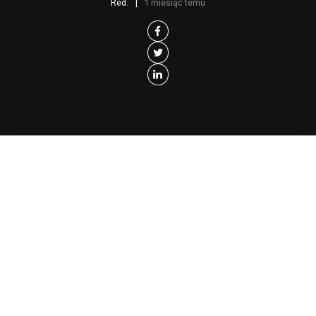
Red.
1 miesiąc temu
P
rzez lata ostrzegaliśmy przed
środowiskiem skupionym kiedyś wokół
Pułku, dzisiaj Brygady Azow. Od 2014 roku
pisaliśmy, że Azow odwołuje się do neonazizmu,