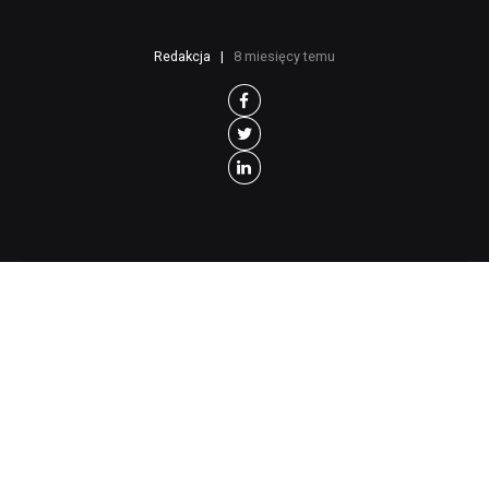
Redakcja
8 miesięcy temu
L
wów, od czasów Kazimierza Wielkiego
(z przerwą kilkuletnią, gdy władał nim
Ludwik Węgierski) należał do Polski,