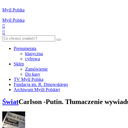
Myśl Polska
Myśl Polska
Prenumerata
klasyczna
cyfrowa
Sklep
Zamówienie
Do kasy
TV Myśl Polska
Fundacja im. R. Dmowskiego
Archiwum Myśli Polskiej
Świat
Carlson -Putin. Tłumaczenie wywiad