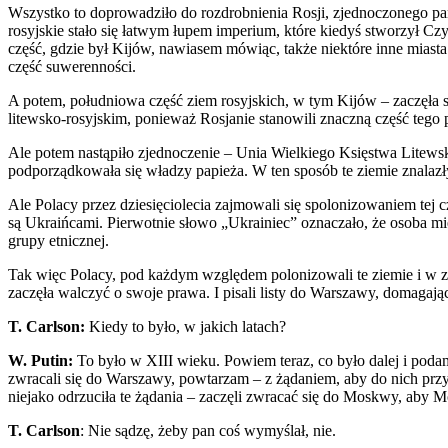
Wszystko to doprowadziło do rozdrobnienia Rosji, zjednoczonego pańs
rosyjskie stało się łatwym łupem imperium, które kiedyś stworzył Cz
część, gdzie był Kijów, nawiasem mówiąc, także niektóre inne miasta
część suwerenności.
A potem, południowa część ziem rosyjskich, w tym Kijów – zaczęła
litewsko-rosyjskim, ponieważ Rosjanie stanowili znaczną część tego
Ale potem nastąpiło zjednoczenie – Unia Wielkiego Księstwa Litewsk
podporządkowała się władzy papieża. W ten sposób te ziemie znalazły
Ale Polacy przez dziesięciolecia zajmowali się spolonizowaniem tej 
są Ukraińcami. Pierwotnie słowo „Ukrainiec” oznaczało, że osoba mie
grupy etnicznej.
Tak więc Polacy, pod każdym względem polonizowali te ziemie i w zasa
zaczęła walczyć o swoje prawa. I pisali listy do Warszawy, domagaj
T. Carlson:
Kiedy to było, w jakich latach?
W. Putin:
To było w XIII wieku. Powiem teraz, co było dalej i podam 
zwracali się do Warszawy, powtarzam – z żądaniem, aby do nich przy
niejako odrzuciła te żądania – zaczęli zwracać się do Moskwy, aby 
T. Carlson
: Nie sądzę, żeby pan coś wymyślał, nie.