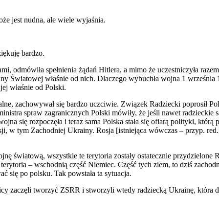
e jest nudna, ale wiele wyjaśnia.
ziękuję bardzo.
i, odmówiła spełnienia żądań Hitlera, a mimo że uczestniczyła razem 
ojny Światowej właśnie od nich. Dlaczego wybuchła wojna 1 września 1
jej właśnie od Polski.
e, zachowywał się bardzo uczciwie. Związek Radziecki poprosił Pols
nistra spraw zagranicznych Polski mówiły, że jeśli nawet radzieckie 
wojna się rozpoczęła i teraz sama Polska stała się ofiarą polityki, kt
sji, w tym Zachodniej Ukrainy. Rosja [istniejąca wówczas – przyp. re
nę światową, wszystkie te terytoria zostały ostatecznie przydzielon
 terytoria – wschodnią część Niemiec. Część tych ziem, to dziś zachod
 się po polsku. Tak powstała ta sytuacja.
 zaczęli tworzyć ZSRR i stworzyli wtedy radziecką Ukrainę, która do t