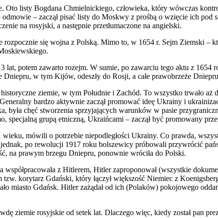
. Oto listy Bogdana Chmielnickiego, człowieka, który wówczas kontro
 odmowie – zaczął pisać listy do Moskwy z prośbą o wzięcie ich pod si
enie na rosyjski, a następnie przetłumaczone na angielski.
, że rozpocznie się wojna z Polską. Mimo to, w 1654 r. Sejm Ziemski – 
a Moskiewskiego.
 lat, potem zawarto rozejm. W sumie, po zawarciu tego aktu z 1654 ro
że Dniepru, w tym Kijów, odeszły do Rosji, a całe prawobrzeże Dniepru
historyczne ziemie, w tym Południe i Zachód. To wszystko trwało aż do
tab Generalny bardzo aktywnie zaczął promować ideę Ukrainy i ukrainiz
ka, była chęć stworzenia sprzyjających warunków w pasie przygranicznym
o, specjalną grupą etniczną, Ukraińcami – zaczął być promowany przez
X wieku, mówili o potrzebie niepodległości Ukrainy. Co prawda, wszyst
iej jednak, po rewolucji 1917 roku bolszewicy próbowali przywrócić
ść, na prawym brzegu Dniepru, ponownie wróciła do Polski.
ka współpracowała z Hitlerem, Hitler zaproponował (wszystkie dokum
om tzw. korytarz Gdański, który łączył większość Niemiec z Koenigsb
stało miasto Gdańsk. Hitler zażądał od ich (Polaków) pokojowego odda
 ziemie rosyjskie od setek lat. Dlaczego więc, kiedy został pan prezy