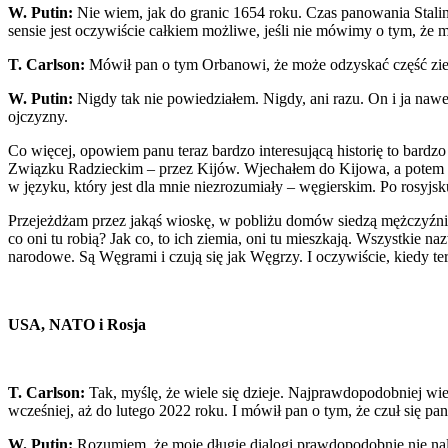
W. Putin:
Nie wiem, jak do granic 1654 roku. Czas panowania Stali
sensie jest oczywiście całkiem możliwe, jeśli nie mówimy o tym, że
T. Carlson:
Mówił pan o tym Orbanowi, że może odzyskać część zi
W. Putin:
Nigdy tak nie powiedziałem. Nigdy, ani razu. On i ja nawe
ojczyzny.
Co więcej, opowiem panu teraz bardzo interesującą historię to bardz
Związku Radzieckim – przez Kijów. Wjechałem do Kijowa, a potem po
w języku, który jest dla mnie niezrozumiały – węgierskim. Po rosyjsk
Przejeżdżam przez jakąś wioskę, w pobliżu domów siedzą mężczyźni w 
co oni tu robią? Jak co, to ich ziemia, oni tu mieszkają. Wszystkie 
narodowe. Są Węgrami i czują się jak Węgrzy. I oczywiście, kiedy t
USA, NATO i Rosja
T. Carlson:
Tak, myślę, że wiele się dzieje. Najprawdopodobniej wie
wcześniej, aż do lutego 2022 roku. I mówił pan o tym, że czuł się p
W. Putin:
Rozumiem, że moje długie dialogi prawdopodobnie nie na