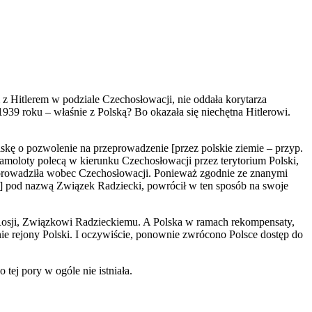
z Hitlerem w podziale Czechosłowacji, nie oddała korytarza
939 roku – właśnie z Polską? Bo okazała się niechętna Hitlerowi.
kę o pozwolenie na przeprowadzenie [przez polskie ziemie – przyp.
samoloty polecą w kierunku Czechosłowacji przez terytorium Polski,
órą prowadziła wobec Czechosłowacji. Ponieważ zgodnie ze znanymi
d.] pod nazwą Związek Radziecki, powrócił w ten sposób na swoje
e Rosji, Związkowi Radzieckiemu. A Polska w ramach rekompensaty,
nie rejony Polski. I oczywiście, ponownie zwrócono Polsce dostęp do
ej pory w ogóle nie istniała.