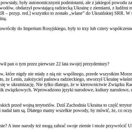
e powstały, były autonomicznymi podmiotami, ale z jakiegoś powodu za
odów, obdarzył powstającą radziecką Ukrainę z ziemiami, z ludźmi mie
 – przyp. red.] wszystko to zostało „wlane” do Ukraińskiej SRR. W 
iną.
powróciły do Imperium Rosyjskiego, były to trzy lub cztery współczesn
ł pan o tym przez pierwsze 22 lata swojej prezydentury?
iów, które nigdy nie miały z nią nic wspólnego, przede wszystkim Mor
to, że Lenin, założyciel państwa radzieckiego, stworzył Ukrainę właśnie
 w ukrainizację. Nie tylko dlatego, że w kierownictwie Związku Radzie
blik związkowych. Wprowadzono języki narodowe, kultury narodowe, co 
lskich przed wojną terytoriów. Dziś Zachodnia Ukraina to część teryto
ny i nadal tam są. Dlatego mamy wszelkie powody, by mówić, że, co o
e? A inne narody też mogą zabrać swoje ziemie i może przywrócić Uk