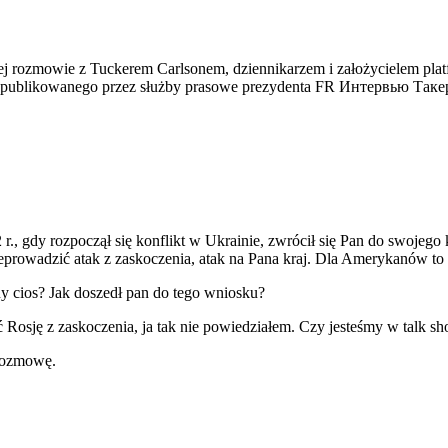
ej rozmowie z Tuckerem Carlsonem, dziennikarzem i założycielem pl
opublikowanego przez służby prasowe prezydenta FR Интервью Такер
 r., gdy rozpoczął się konflikt w Ukrainie, zwrócił się Pan do swojego
owadzić atak z zaskoczenia, atak na Pana kraj. Dla Amerykanów to 
y cios? Jak doszedł pan do tego wniosku?
 Rosję z zaskoczenia, ja tak nie powiedziałem. Czy jesteśmy w talk
 rozmowę.