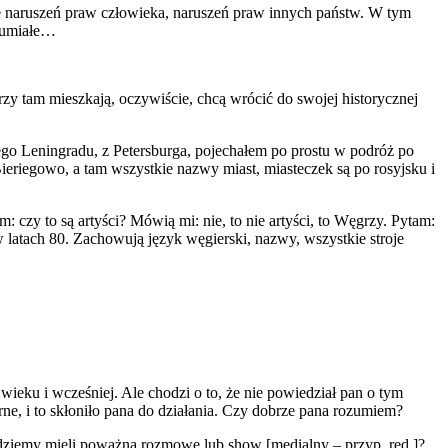
e naruszeń praw człowieka, naruszeń praw innych państw. W tym
ozumiałe…
zy tam mieszkają, oczywiście, chcą wrócić do swojej historycznej
nego Leningradu, z Petersburga, pojechałem po prostu w podróż po
riegowo, a tam wszystkie nazwy miast, miasteczek są po rosyjsku i
czy to są artyści? Mówią mi: nie, to nie artyści, to Węgrzy. Pytam:
 w latach 80. Zachowują język węgierski, nazwy, wszystkie stroje
ieku i wcześniej. Ale chodzi o to, że nie powiedział pan o tym
ne, i to skłoniło pana do działania. Czy dobrze pana rozumiem?
ziemy mieli poważną rozmowę lub show [medialny – przyp. red.]?