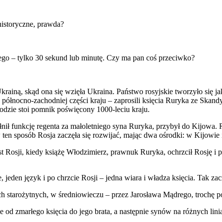
istoryczne, prawda?
nego – tylko 30 sekund lub minutę. Czy ma pan coś przeciwko?
 Ukrainą, skąd ona się wzięła Ukraina. Państwo rosyjskie tworzyło się 
północno-zachodniej części kraju – zaprosili księcia Ruryka ze Skand
dzie stoi pomnik poświęcony 1000-leciu kraju.
łnił funkcję regenta za małoletniego syna Ruryka, przybył do Kijowa
w ten sposób Rosja zaczęła się rozwijać, mając dwa ośrodki: w Kijowi
est Rosji, kiedy książę Włodzimierz, prawnuk Ruryka, ochrzcił Rosję i
jeden język i po chrzcie Rosji – jedna wiara i władza księcia. Tak zac
 starożytnych, w średniowieczu – przez Jarosława Mądrego, trochę póź
 od zmarłego księcia do jego brata, a następnie synów na różnych lini