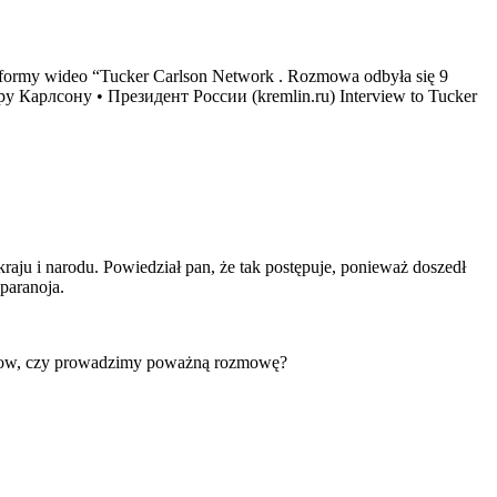
atformy wideo “Tucker Carlson Network . Rozmowa odbyła się 9
у Карлсону • Президент России (kremlin.ru) Interview to Tucker
 kraju i narodu. Powiedział pan, że tak postępuje, ponieważ doszedł
paranoja.
 show, czy prowadzimy poważną rozmowę?