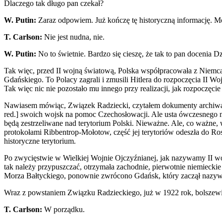
Dlaczego tak długo pan czekał?
W. Putin:
Zaraz odpowiem. Już kończę tę historyczną informację. Moż
T. Carlson:
Nie jest nudna, nie.
W. Putin:
No to świetnie. Bardzo się cieszę, że tak to pan docenia D
Tak więc, przed II wojną światową, Polska współpracowała z Niemcam
Gdańskiego. To Polacy zagrali i zmusili Hitlera do rozpoczęcia II W
Tak więc nic nie pozostało mu innego przy realizacji, jak rozpoczęcie 
Nawiasem mówiąc, Związek Radziecki, czytałem dokumenty archiwaln
red.] swoich wojsk na pomoc Czechosłowacji. Ale usta ówczesnego mi
będą zestrzeliwane nad terytorium Polski. Nieważne. Ale, co ważne, 
protokołami Ribbentrop-Mołotow, część jej terytoriów odeszła do Ro
historyczne terytorium.
Po zwycięstwie w Wielkiej Wojnie Ojczyźnianej, jak nazywamy II woj
tak należy przypuszczać, otrzymała zachodnie, pierwotnie niemieckie
Morza Bałtyckiego, ponownie zwrócono Gdańsk, który zaczął nazywać
Wraz z powstaniem Związku Radzieckiego, już w 1922 rok, bolszewicy
T. Carlson:
W porządku.