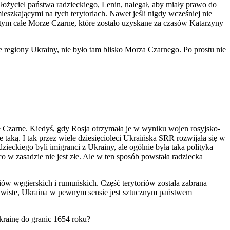
łożyciel państwa radzieckiego, Lenin, nalegał, aby miały prawo do
szkającymi na tych terytoriach. Nawet jeśli nigdy wcześniej nie
tym całe Morze Czarne, które zostało uzyskane za czasów Katarzyny
e regiony Ukrainy, nie było tam blisko Morza Czarnego. Po prostu nie
ze Czarne. Kiedyś, gdy Rosja otrzymała je w wyniku wojen rosyjsko-
 taką. I tak przez wiele dziesięcioleci Ukraińska SRR rozwijała się w
ckiego byli imigranci z Ukrainy, ale ogólnie była taka polityka –
w zasadzie nie jest złe. Ale w ten sposób powstała radziecka
riów węgierskich i rumuńskich. Część terytoriów została zabrana
czywiste, Ukraina w pewnym sensie jest sztucznym państwem
rainę do granic 1654 roku?