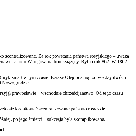
jako scentralizowane. Za rok powstania państwa rosyjskiego – uważa
ynawii, z rodu Waregów, na tron książęcy. Był to rok 862. W 1862
. Ruryk zmarł w tym czasie. Książę Oleg odsunął od władzy dwóch
e i Nowogrodzie.
 przyjął prawosławie – wschodnie chrześcijaństwo. Od tego czasu
zęło się kształtować scentralizowane państwo rosyjskie.
niej, po jego śmierci – sukcesja była skomplikowana.
ach.