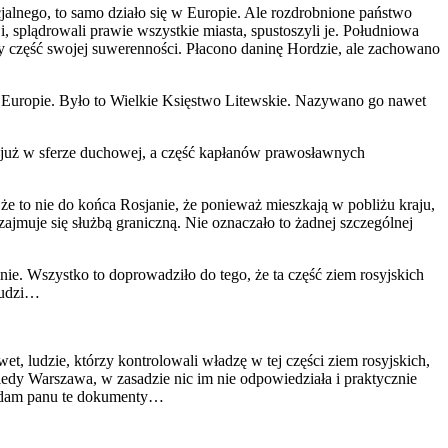
jalnego, to samo działo się w Europie. Ale rozdrobnione państwo
, splądrowali prawie wszystkie miasta, spustoszyli je. Południowa
ały część swojej suwerenności. Płacono daninę Hordzie, ale zachowano
 Europie. Było to Wielkie Księstwo Litewskie. Nazywano go nawet
ę, już w sferze duchowej, a część kapłanów prawosławnych
 że to nie do końca Rosjanie, że ponieważ mieszkają w pobliżu kraju,
ajmuje się służbą graniczną. Nie oznaczało to żadnej szczególnej
nie. Wszystko to doprowadziło do tego, że ta część ziem rosyjskich
 ludzi…
t, ludzie, którzy kontrolowali władzę w tej części ziem rosyjskich,
edy Warszawa, w zasadzie nic im nie odpowiedziała i praktycznie
m, dam panu te dokumenty…