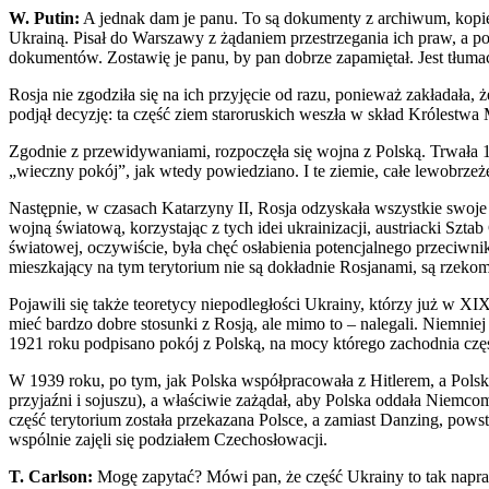
W. Putin:
A jednak dam je panu. To są dokumenty z archiwum, kopie
Ukrainą. Pisał do Warszawy z żądaniem przestrzegania ich praw, a po
dokumentów. Zostawię je panu, by pan dobrze zapamiętał. Jest tłumacz
Rosja nie zgodziła się na ich przyjęcie od razu, ponieważ zakładała
podjął decyzję: ta część ziem staroruskich weszła w skład Królestw
Zgodnie z przewidywaniami, rozpoczęła się wojna z Polską. Trwała 13
„wieczny pokój”, jak wtedy powiedziano. I te ziemie, całe lewobrze
Następnie, w czasach Katarzyny II, Rosja odzyskała wszystkie swoje 
wojną światową, korzystając z tych idei ukrainizacji, austriacki Sz
światowej, oczywiście, była chęć osłabienia potencjalnego przeciwni
mieszkający na tym terytorium nie są dokładnie Rosjanami, są rzekom
Pojawili się także teoretycy niepodległości Ukrainy, którzy już w XI
mieć bardzo dobre stosunki z Rosją, ale mimo to – nalegali. Niemn
1921 roku podpisano pokój z Polską, na mocy którego zachodnia czę
W 1939 roku, po tym, jak Polska współpracowała z Hitlerem, a Pols
przyjaźni i sojuszu), a właściwie zażądał, aby Polska oddała Niemc
część terytorium została przekazana Polsce, a zamiast Danzing, pow
wspólnie zajęli się podziałem Czechosłowacji.
T. Carlson:
Mogę zapytać? Mówi pan, że część Ukrainy to tak naprawdę