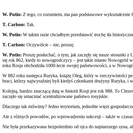
W. Putin:
Z tego, co rozumiem, ma pan podstawowe wykształcenie h
T. Carlson:
Tak.
W. Putin:
W takim razie chciałbym przedstawić trochę tła historycz
T. Carlson:
Oczywiście – nie, proszę.
W. Putin:
Proszę posłuchać, o tym, jak zaczęły się nasze stosunki z
się rok 862, kiedy to nowogrodczycy – jest takie miasto Nowogród w 
roku Rosja obchodziła 1000-lecie swojej państwowości, a w Nowogro
W 882 roku następca Ruryka, książę Oleg, który w rzeczywistości pe
braci, którzy najwyraźniej byli kiedyś członkami drużyny Ruryka, i 
Kolejną, bardzo znaczącą datą w historii Rosji jest rok 988. To Chrz
zaczęło się umacniać scentralizowane państwo rosyjskie.
Dlaczego tak mówimy? Jedno terytorium, jednolite więzi gospodarcze, 
Ale z różnych powodów, po wprowadzeniu sukcesji – także w czasach
Nie była przekazywana bezpośrednio od ojca do najstarszego syna, ale