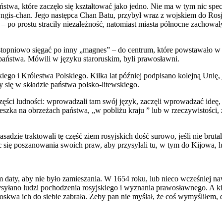
twa, które zaczęło się kształtować jako jedno. Nie ma w tym nic spec
yngis-chan. Jego następca Chan Batu, przybył wraz z wojskiem do Rosji
 – po prostu straciły niezależność, natomiast miasta północne zachow
 stopniowo sięgać po inny „magnes” – do centrum, które powstawało w
 państwa. Mówili w języku staroruskim, byli prawosławni.
iego i Królestwa Polskiego. Kilka lat później podpisano kolejną Uni
 się w składzie państwa polsko-litewskiego.
części ludności: wprowadzali tam swój język, zaczęli wprowadzać ideę,
szka na obrzeżach państwa, „w pobliżu kraju ” lub w rzeczywistości, z
dzie traktowali tę część ziem rosyjskich dość surowo, jeśli nie brutal
ąc się poszanowania swoich praw, aby przysyłali tu, w tym do Kijowa,
daty, aby nie było zamieszania. W 1654 roku, lub nieco wcześniej nawe
syłano ludzi pochodzenia rosyjskiego i wyznania prawosławnego. A ki
Moskwa ich do siebie zabrała. Żeby pan nie myślał, że coś wymyśliłe