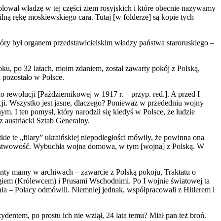
lował władzę w tej części ziem rosyjskich i które obecnie nazywamy
lną rękę moskiewskiego cara. Tutaj [w folderze] są kopie tych
który był organem przedstawicielskim władzy państwa staroruskiego –
ku, po 32 latach, moim zdaniem, został zawarty pokój z Polską,
 pozostało w Polsce.
 rewolucji [Październikowej w 1917 r. – przyp. red.]. A przed I
acji. Wszystko jest jasne, dlaczego? Ponieważ w przededniu wojny
. I ten pomysł, który narodził się kiedyś w Polsce, że ludzie
 austriacki Sztab Generalny.
kie te „filary” ukraińskiej niepodległości mówiły, że powinna ona
 państwowość. Wybuchła wojna domowa, w tym [wojna] z Polską. W
enty mamy w archiwach – zawarcie z Polską pokoju, Traktatu o
ergiem (Królewcem) i Prusami Wschodnimi. Po I wojnie światowej ta
nia – Polacy odmówili. Niemniej jednak, współpracowali z Hitlerem i
dentem, po prostu ich nie wziął, 24 lata temu? Miał pan też broń.