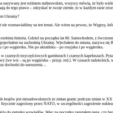
na nazywany jest reżimem stalinowskim, wszyscy mówią, że było wiel
 mają do tego prawo – odzyskać te swoje ziemie, to w każdym razie zr
em Ukrainy?
t nie rozmawialiśmy na ten temat. Ale wiem na pewno, że Węgrzy, któr
o osobista historia. Gdzieś na początku lat 80. Samochodem, z ówczes
jechałem na zachodnią Ukrainę. Wjechałem do miasta, nazywa się Bie
u i po węgiersku. Nie po ukraińsku – po rosyjsku i po węgiersku.
czarnych trzyczęściowych garniturach i czarnych kapeluszach. Pytam: 
nazwy [we wsi – są po węgiersku – przyp. red.]. W czasach radzieckich,
eraz dochodzi do naruszenia…
le krajów jest niezadowolonych ze zmian granic podczas zmian w XX w
an fizycznie zagrożony przez NATO, w szczególności zagrożenie nuklear
leżą do gatunku wywiadów. Więc na początku zapytałem pana, czy będ