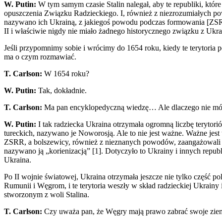
W. Putin:
W tym samym czasie Stalin nalegał, aby te republiki, któr
opuszczenia Związku Radzieckiego. I, również z niezrozumiałych pow
nazywano ich Ukrainą, z jakiegoś powodu podczas formowania [ZSRR
II i właściwie nigdy nie miało żadnego historycznego związku z Ukra
Jeśli przypomnimy sobie i wrócimy do 1654 roku, kiedy te terytoria 
ma o czym rozmawiać.
T. Carlson:
W 1654 roku?
W. Putin:
Tak, dokładnie.
T. Carlson:
Ma pan encyklopedyczną wiedzę… Ale dlaczego nie mówi
W. Putin:
I tak radziecka Ukraina otrzymała ogromną liczbę terytor
tureckich, nazywano je Noworosją. Ale to nie jest ważne. Ważne jest 
ZSRR, a bolszewicy, również z nieznanych powodów, zaangażowali się
nazywano ją „korienizacją” [1]. Dotyczyło to Ukrainy i innych repu
Ukraina.
Po II wojnie światowej, Ukraina otrzymała jeszcze nie tylko część po
Rumunii i Węgrom, i te terytoria weszły w skład radzieckiej Ukrai
stworzonym z woli Stalina.
T. Carlson:
Czy uważa pan, że Węgry mają prawo zabrać swoje ziemi