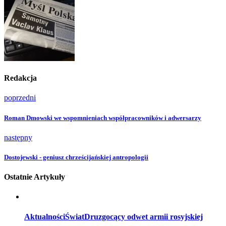
Redakcja
poprzedni
Roman Dmowski we wspomnieniach współpracowników i adwersarzy
następny
Dostojewski - geniusz chrześcijańskiej antropologii
Ostatnie Artykuły
Aktualności
Świat
Druzgocący odwet armii rosyjskiej