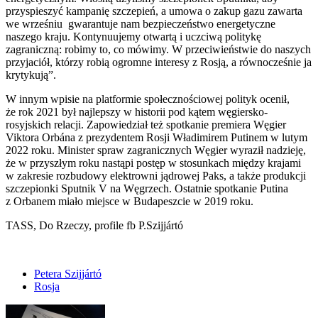
przyspieszyć kampanię szczepień, a umowa o zakup gazu zawarta
we wrześniu gwarantuje nam bezpieczeństwo energetyczne
naszego kraju. Kontynuujemy otwartą i uczciwą politykę
zagraniczną: robimy to, co mówimy. W przeciwieństwie do naszych
przyjaciół, którzy robią ogromne interesy z Rosją, a równocześnie ja
krytykują”.
W innym wpisie na platformie społecznościowej polityk ocenił,
że rok 2021 był najlepszy w historii pod kątem węgiersko-
rosyjskich relacji. Zapowiedział też spotkanie premiera Węgier
Viktora Orbána z prezydentem Rosji Władimirem Putinem w lutym
2022 roku. Minister spraw zagranicznych Węgier wyraził nadzieję,
że w przyszłym roku nastąpi postęp w stosunkach między krajami
w zakresie rozbudowy elektrowni jądrowej Paks, a także produkcji
szczepionki Sputnik V na Węgrzech. Ostatnie spotkanie Putina
z Orbanem miało miejsce w Budapeszcie w 2019 roku.
TASS, Do Rzeczy, profile fb P.Szijjártó
Petera Szijjártó
Rosja