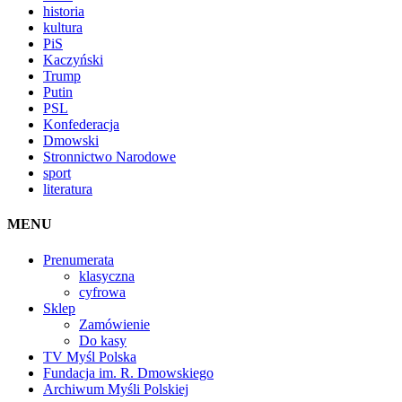
historia
kultura
PiS
Kaczyński
Trump
Putin
PSL
Konfederacja
Dmowski
Stronnictwo Narodowe
sport
literatura
MENU
Prenumerata
klasyczna
cyfrowa
Sklep
Zamówienie
Do kasy
TV Myśl Polska
Fundacja im. R. Dmowskiego
Archiwum Myśli Polskiej