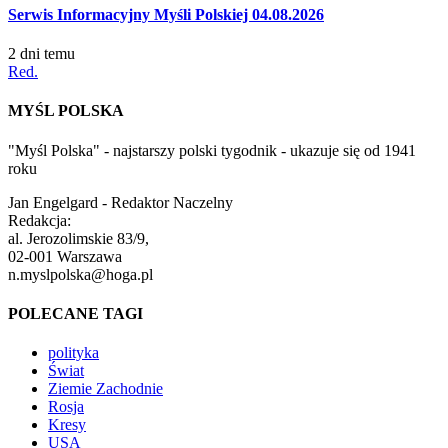
Serwis Informacyjny Myśli Polskiej 04.08.2026
2 dni temu
Red.
MYŚL POLSKA
"Myśl Polska" - najstarszy polski tygodnik - ukazuje się od 1941
roku
Jan Engelgard - Redaktor Naczelny
Redakcja:
al. Jerozolimskie 83/9,
02-001 Warszawa
n.myslpolska@hoga.pl
POLECANE TAGI
polityka
Świat
Ziemie Zachodnie
Rosja
Kresy
USA