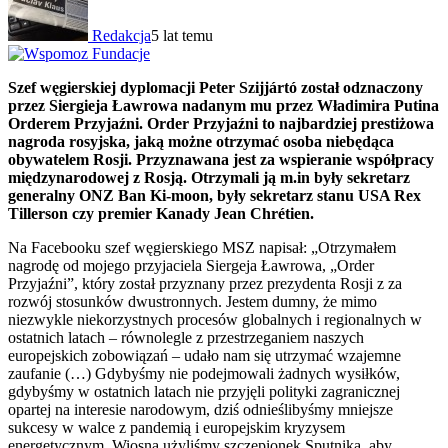
Redakcja
5 lat temu
Szef węgierskiej dyplomacji Peter Szijjártó został odznaczony
przez Siergieja Ławrowa nadanym mu przez Władimira Putina
Orderem Przyjaźni. Order Przyjaźni to najbardziej prestiżowa
nagroda rosyjska, jaką możne otrzymać osoba niebędąca
obywatelem Rosji. Przyznawana jest za wspieranie współpracy
międzynarodowej z Rosją. Otrzymali ją m.in były sekretarz
generalny ONZ Ban Ki-moon, były sekretarz stanu USA Rex
Tillerson czy premier Kanady Jean Chrétien.
Na Facebooku szef węgierskiego MSZ napisał: „Otrzymałem
nagrodę od mojego przyjaciela Siergeja Ławrowa, „Order
Przyjaźni”, który został przyznany przez prezydenta Rosji z za
rozwój stosunków dwustronnych. Jestem dumny, że mimo
niezwykle niekorzystnych procesów globalnych i regionalnych w
ostatnich latach – równolegle z przestrzeganiem naszych
europejskich zobowiązań – udało nam się utrzymać wzajemne
zaufanie (…) Gdybyśmy nie podejmowali żadnych wysiłków,
gdybyśmy w ostatnich latach nie przyjęli polityki zagranicznej
opartej na interesie narodowym, dziś odnieślibyśmy mniejsze
sukcesy w walce z pandemią i europejskim kryzysem
energetycznym. Wiosną użyliśmy szczepionek Sputnika, aby