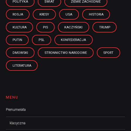
POLITYKA
ŚWIAT
ZIEMIE ZACHODNIE
ROSJA
KRESY
USA
HISTORIA
KULTURA
PIS
KACZYŃSKI
TRUMP
PUTIN
PSL
KONFEDERACJA
DMOWSKI
STRONNICTWO NARODOWE
SPORT
LITERATURA
MENU
Prenumerata
klasyczna