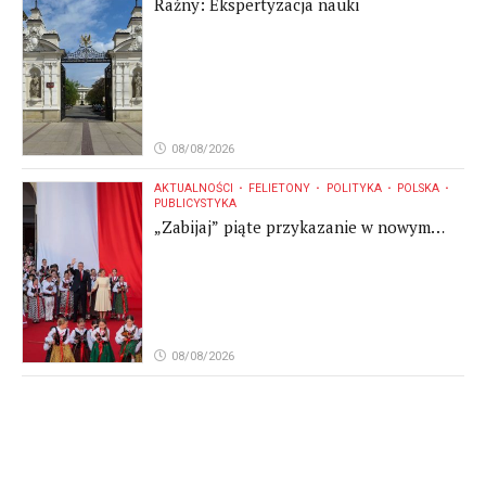
Raźny: Ekspertyzacja nauki
08/08/2026
AKTUALNOŚCI
FELIETONY
POLITYKA
POLSKA
PUBLICYSTYKA
„Zabijaj” piąte przykazanie w nowym
brzmieniu, w "katolickim" przekazie
prezydenta Polski
08/08/2026