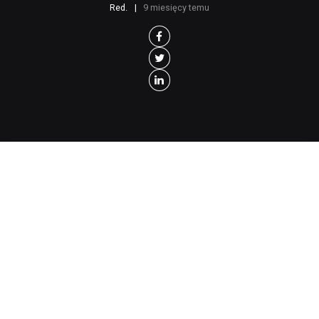
Red.
9 miesięcy temu
S
erwis Informacyjny Myśli Polskiej
10.11.2025
Polska.
Dwóch na trzech badanych uważa,
że Prawo i Sprawiedliwość ma szansę powrócić do