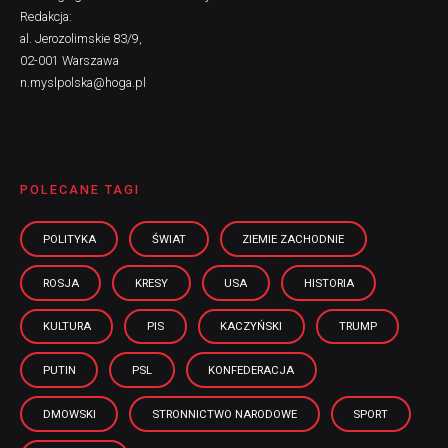
Redakcja:
al. Jerozolimskie 83/9,
02-001 Warszawa
n.myslpolska@hoga.pl
POLECANE TAGI
POLITYKA
ŚWIAT
ZIEMIE ZACHODNIE
ROSJA
KRESY
USA
HISTORIA
KULTURA
PIS
KACZYŃSKI
TRUMP
PUTIN
PSL
KONFEDERACJA
DMOWSKI
STRONNICTWO NARODOWE
SPORT