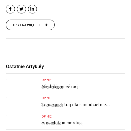
CZYTAJ WIĘCEJ
Ostatnie Artykuły
OPINIE
Nie lubię mieć racji
09/08/2026
OPINIE
To nie jest kraj dla samodzielnie
09/08/2026
myślących ludzi
OPINIE
A niech tam mordują ...
09/08/2026