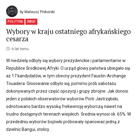
by Mateusz Piskorski
POLITYKA
ŚWIAT
Wybory w kraju ostatniego afrykańskiego
cesarza
6 lat temu
W niedzielę odbyły się wybory prezydenckie i parlamentarne w
Republice Środkowej Afryki. O urząd głowy państwa ubiegało się
aż 17 kandydatów, w tym obecny prezydent Faustin-Archange
Touadera. Głosowanie odbyło się, pomimo prób sabotażu
dokonywanych przez część opozycji i grupy zbrojne. Jak donosi
jeden z polskich obserwatorów wyborów Piotr Jastrzębski,
odnotowano bardzo wysoką frekwencję wyborczą nawet na
trudno dostępnych terenach wiejskich. Średnia wynosi ok. 65%. W
przededniu wyborów bojówki próbowały opanować jedną z
dzielnic Bangui, stolicy...