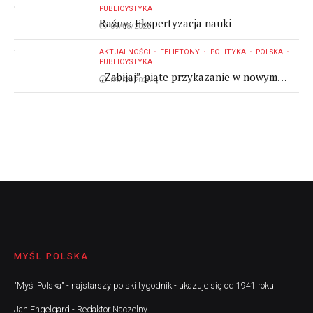
PUBLICYSTYKA
Raźny: Ekspertyzacja nauki
09/08/2026
AKTUALNOŚCI
FELIETONY
POLITYKA
POLSKA
PUBLICYSTYKA
„Zabijaj” piąte przykazanie w nowym
09/08/2026
brzmieniu, w "katolickim" przekazie
prezydenta Polski
MYŚL POLSKA
"Myśl Polska" - najstarszy polski tygodnik - ukazuje się od 1941 roku
Jan Engelgard - Redaktor Naczelny