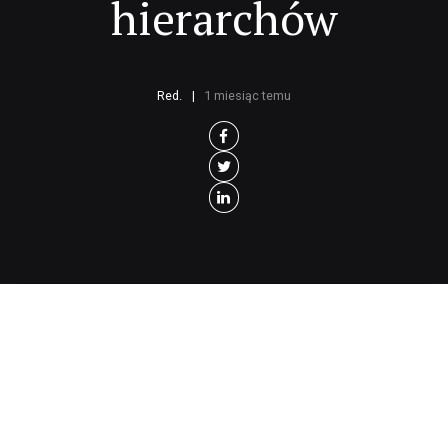
hierarchów
Red.
1 miesiąc temu
H
ierarchowie Kościoła katolickiego w