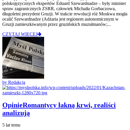
polskojęzycznych ekspertów Eduard Szewardnadze – były minister
spraw zagranicznych ZSRR, człowiek Michaiła Gorbaczowa,
długoletni prezydent Gruzji. W trakcie rewolucji róż Moskwa mogła
ocalić Szewardnadze (Adżaria jest regionem autonomicznym w
Gruzji zamieszkiwanym przez gruzińskich muzułmanów;...
CZYTAJ WIĘCEJ
by Redakcja
Opinie
Romantycy łakną krwi, realiści
analizują
5 lat temu