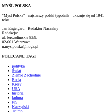
MYŚL POLSKA
"Myśl Polska" - najstarszy polski tygodnik - ukazuje się od 1941
roku
Jan Engelgard - Redaktor Naczelny
Redakcja:
al. Jerozolimskie 83/9,
02-001 Warszawa
n.myslpolska@hoga.pl
POLECANE TAGI
polityka
Świat
Ziemie Zachodnie
Rosja
Kresy
USA
historia
kultura
PiS
Kaczyński
Trump