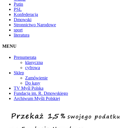
Putin
PSL
Konfederacja
Dmowski
Stronnictwo Narodowe
sport
literatura
MENU
Prenumerata
klasyczna
cyfrowa
Sklep
Zamówienie
Do kasy
TV Myśl Polska
Fundacja im. R. Dmowskiego
Archiwum Myśli Polskiej