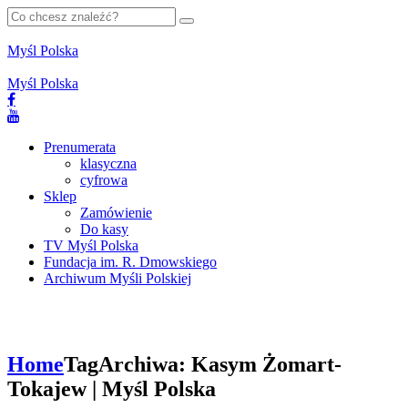
Myśl Polska
Myśl Polska
Prenumerata
klasyczna
cyfrowa
Sklep
Zamówienie
Do kasy
TV Myśl Polska
Fundacja im. R. Dmowskiego
Archiwum Myśli Polskiej
Home
Tag
Archiwa: Kasym Żomart-
Tokajew | Myśl Polska