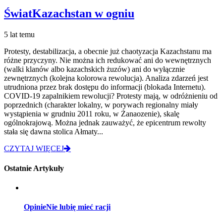
Świat
Kazachstan w ogniu
5 lat temu
Protesty, destabilizacja, a obecnie już chaotyzacja Kazachstanu ma
różne przyczyny. Nie można ich redukować ani do wewnętrznych
(walki klanów albo kazachskich żuzów) ani do wyłącznie
zewnętrznych (kolejna kolorowa rewolucja). Analiza zdarzeń jest
utrudniona przez brak dostępu do informacji (blokada Internetu).
COVID-19 zapalnikiem rewolucji? Protesty mają, w odróżnieniu od
poprzednich (charakter lokalny, w porywach regionalny miały
wystąpienia w grudniu 2011 roku, w Żanaozenie), skalę
ogólnokrajową. Można jednak zauważyć, że epicentrum rewolty
stała się dawna stolica Ałmaty...
CZYTAJ WIĘCEJ
Ostatnie Artykuły
Opinie
Nie lubię mieć racji