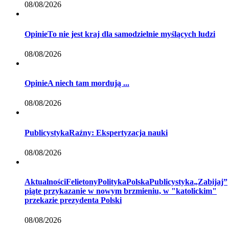
08/08/2026
Opinie
To nie jest kraj dla samodzielnie myślących ludzi
08/08/2026
Opinie
A niech tam mordują ...
08/08/2026
Publicystyka
Raźny: Ekspertyzacja nauki
08/08/2026
Aktualności
Felietony
Polityka
Polska
Publicystyka
„Zabijaj”
piąte przykazanie w nowym brzmieniu, w "katolickim"
przekazie prezydenta Polski
08/08/2026