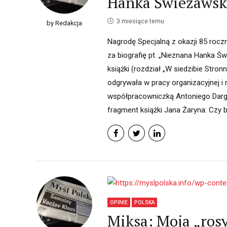
Hanka Świeżawska
3 miesiące temu
by Redakcja
Nagrodę Specjalną z okazji 85 rocz
za biografię pt. „Nieznana Hanka Ś
książki (rozdział „W siedzibie Stro
odgrywała w pracy organizacyjnej i re
współpracowniczką Antoniego Dargas
fragment książki Jana Żaryna: Czy b
OPINIE
POLSKA
Miksa: Moja „rosy