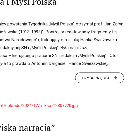
 i Myśl Polska
nicy powstania Tygodnika „Myśl Polska” otrzymał prof. Jan Żaryn
wieżawska (1913-1993)”. Poniżej przedstawiamy fragmenty tej
nnictwa Narodowego”), traktujący o roli jaką Hanka Świeżawska
dakcyjnej SN i „Myśli Polskiej”. Była najbliższą
a – kierującego pracami SN i redakcją „Myśli Polskiej”. Oto
yła to prawda o Antonim Dargasie i Hance Swieżawskiej,...
CZYTAJ WIĘCEJ
jska narracja”