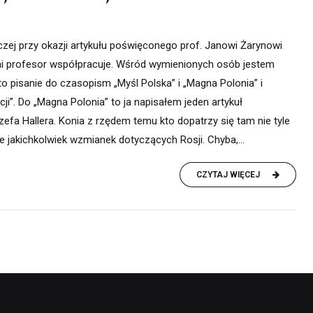
j przy okazji artykułu poświęconego prof. Janowi Żarynowi
ymi profesor współpracuje. Wśród wymienionych osób jestem
to pisanie do czasopism „Myśl Polska” i „Magna Polonia” i
ji”. Do „Magna Polonia” to ja napisałem jeden artykuł
zefa Hallera. Konia z rzędem temu kto dopatrzy się tam nie tyle
le jakichkolwiek wzmianek dotyczących Rosji. Chyba,...
CZYTAJ WIĘCEJ