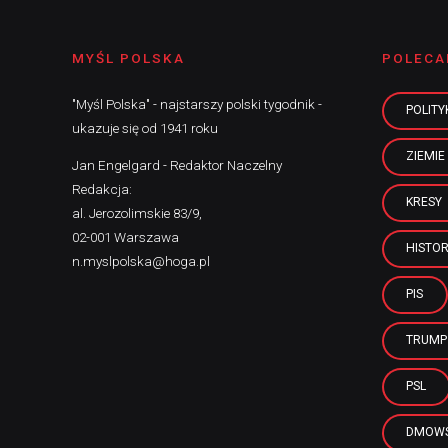
MYŚL POLSKA
POLECA
"Myśl Polska" - najstarszy polski tygodnik -
POLITY
ukazuje się od 1941 roku
ZIEMIE
Jan Engelgard - Redaktor Naczelny
Redakcja:
KRESY
al. Jerozolimskie 83/9,
02-001 Warszawa
HISTOR
n.myslpolska@hoga.pl
PIS
TRUMP
PSL
DMOWS