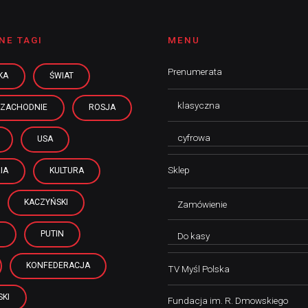
NE TAGI
MENU
Prenumerata
KA
ŚWIAT
klasyczna
 ZACHODNIE
ROSJA
cyfrowa
USA
Sklep
IA
KULTURA
KACZYŃSKI
Zamówienie
PUTIN
Do kasy
KONFEDERACJA
TV Myśl Polska
KI
Fundacja im. R. Dmowskiego