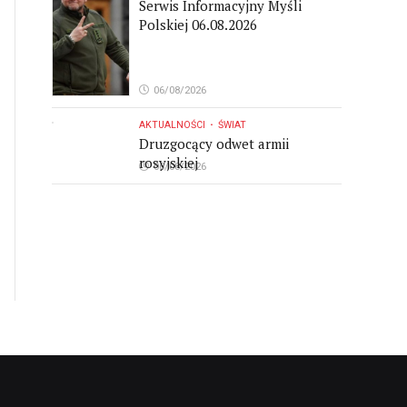
Serwis Informacyjny Myśli
Polskiej 06.08.2026
06/08/2026
AKTUALNOŚCI
ŚWIAT
Druzgocący odwet armii
rosyjskiej
06/08/2026