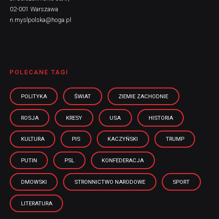
02-001 Warszawa
n.myslpolska@hoga.pl
POLECANE TAGI
POLITYKA
ŚWIAT
ZIEMIE ZACHODNIE
ROSJA
KRESY
USA
HISTORIA
KULTURA
PIS
KACZYŃSKI
TRUMP
PUTIN
PSL
KONFEDERACJA
DMOWSKI
STRONNICTWO NARODOWE
SPORT
LITERATURA