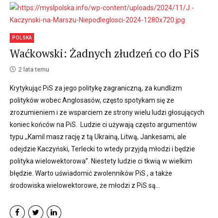
POLSKA
Waćkowski: Żadnych złudzeń co do PiS
2 lata temu
Krytykując PiS za jego politykę zagraniczną, za kundlizm
polityków wobec Anglosasów, często spotykam się ze
zrozumieniem i ze wsparciem ze strony wielu ludzi głosujących
koniec końców na PiS. Ludzie ci używają często argumentów
typu ,,Kamil masz rację z tą Ukrainą, Litwą, Jankesami, ale
odejdzie Kaczyński, Terlecki to wtedy przyjdą młodzi i będzie
polityka wielowektorowa”. Niestety ludzie ci tkwią w wielkim
błędzie. Warto uświadomić zwolenników PiS , a także
środowiska wielowektorowe, że młodzi z PiS są...