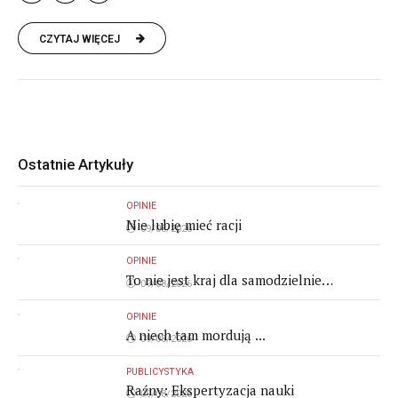
CZYTAJ WIĘCEJ
Ostatnie Artykuły
OPINIE
Nie lubię mieć racji
09/08/2026
OPINIE
To nie jest kraj dla samodzielnie
09/08/2026
myślących ludzi
OPINIE
A niech tam mordują ...
09/08/2026
PUBLICYSTYKA
Raźny: Ekspertyzacja nauki
09/08/2026