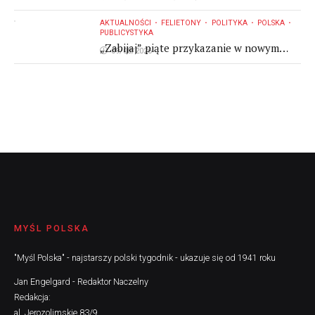
AKTUALNOŚCI
FELIETONY
POLITYKA
POLSKA
PUBLICYSTYKA
„Zabijaj” piąte przykazanie w nowym
09/08/2026
brzmieniu, w "katolickim" przekazie
prezydenta Polski
MYŚL POLSKA
"Myśl Polska" - najstarszy polski tygodnik - ukazuje się od 1941 roku
Jan Engelgard - Redaktor Naczelny
Redakcja:
al. Jerozolimskie 83/9,