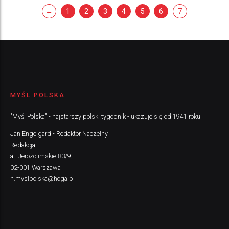
←
1
2
3
4
5
6
7
MYŚL POLSKA
"Myśl Polska" - najstarszy polski tygodnik - ukazuje się od 1941 roku
Jan Engelgard - Redaktor Naczelny
Redakcja:
al. Jerozolimskie 83/9,
02-001 Warszawa
n.myslpolska@hoga.pl