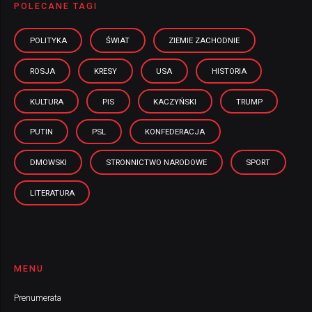
POLECANE TAGI
POLITYKA
ŚWIAT
ZIEMIE ZACHODNIE
ROSJA
KRESY
USA
HISTORIA
KULTURA
PIS
KACZYŃSKI
TRUMP
PUTIN
PSL
KONFEDERACJA
DMOWSKI
STRONNICTWO NARODOWE
SPORT
LITERATURA
MENU
Prenumerata