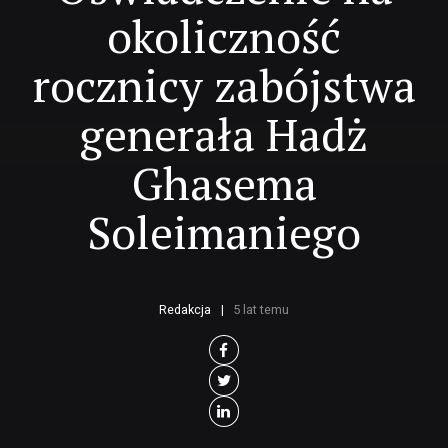
okoliczność
rocznicy zabójstwa
generała Hadż
Ghasema
Soleimaniego
Redakcja
5 lat temu